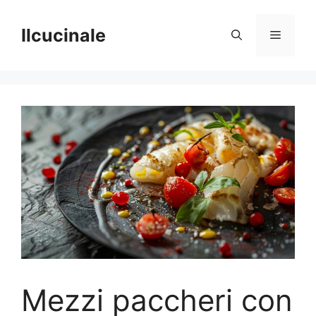
Skip
to
Ilcucinale
Menu
content
Mezzi paccheri con