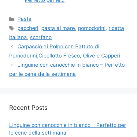
Perfetto per le…
Categories
Pasta
Tags
paccheri
,
pasta al mare
,
pomodorini
,
ricetta
italiana
,
scorfano
Carpaccio di Polpo con Battuto di
Pomodorini,Cipollotto Fresco, Olive e Capperi
Linguine con canocchie in bianco – Perfetto
per le cene della settimana
Recent Posts
Linguine con canocchie in bianco – Perfetto per
le cene della settimana